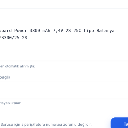
den otomatik alınmıştır.
bağlı)
yebilirsiniz.
T
 Sorusu için sipariş/fatura numarası zorunlu değildir.